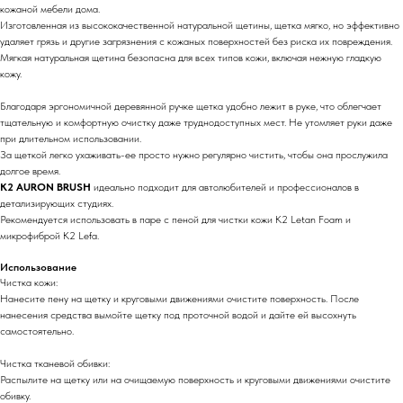
кожаной мебели дома.
Изготовленная из высококачественной натуральной щетины, щетка мягко, но эффективно
удаляет грязь и другие загрязнения с кожаных поверхностей без риска их повреждения.
Мягкая натуральная щетина безопасна для всех типов кожи, включая нежную гладкую
кожу.
Благодаря эргономичной деревянной ручке щетка удобно лежит в руке, что облегчает
тщательную и комфортную очистку даже труднодоступных мест. Не утомляет руки даже
при длительном использовании.
За щеткой легко ухаживать-ее просто нужно регулярно чистить, чтобы она прослужила
долгое время.
K2 AURON BRUSH
идеально подходит для автолюбителей и профессионалов в
детализирующих студиях.
Рекомендуется использовать в паре с пеной для чистки кожи K2 Letan Foam и
микрофиброй K2 Lefa.
Использование
Чистка кожи:
Нанесите пену на щетку и круговыми движениями очистите поверхность. После
нанесения средства вымойте щетку под проточной водой и дайте ей высохнуть
самостоятельно.
Чистка тканевой обивки:
Распылите на щетку или на очищаемую поверхность и круговыми движениями очистите
обивку.