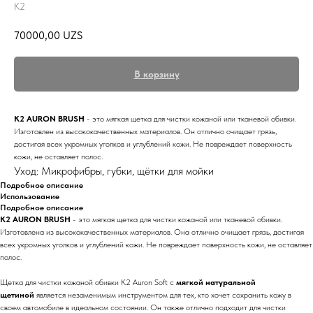
K2
70000,00
UZS
В корзину
K2 AURON BRUSH
- это мягкая щетка для чистки кожаной или тканевой обивки.
Изготовлен из высококачественных материалов. Он отлично очищает грязь,
достигая всех укромных уголков и углублений кожи. Не повреждает поверхность
кожи, не оставляет полос.
Уход: Микрофибры, губки, щётки для мойки
Подробное описание
Использование
Подробное описание
K2 AURON BRUSH
- это мягкая щетка для чистки кожаной или тканевой обивки.
Изготовлена из высококачественных материалов. Она отлично очищает грязь, достигая
всех укромных уголков и углублений кожи. Не повреждает поверхность кожи, не оставляет
полос.
Щетка для чистки кожаной обивки K2 Auron Soft с
мягкой натуральной
щетиной
является незаменимым инструментом для тех, кто хочет сохранить кожу в
своем автомобиле в идеальном состоянии. Он также отлично подходит для чистки