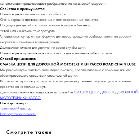
консистенция предотвращает разбрызгивание на высокой скорости.
Свойства и преимущества
Превосходная смазывающая способность.
Очень хорошие противоизносные и антикоррозийные свойства.
Подходит для цепей с уплотнительным кольцом и без него.
Устойчива к высоким температурам.
Специальная супер липкая формула для предотвращения разбрызгивания на высоких
скоростях и смывания во время дождя.
Долговечная смазка для увеличения срока службы цепи.
Превосходная проникающая способность для повышения гибкости цепи.
Способ применения:
СМАЗКА ЦЕПИ ДЛЯ ДОРОЖНОЙ МОТОТЕХНИКИ YACCO ROAD CHAIN LUBE
Мы рекомендуем очистить цепь перед смазкой, предпочтительно с помощью нашего
обезжиривающего средства и специальной щётки.
Встряхните аэрозоль, распылите по всей длине внутренней стороны цепи и оставьте
средство на несколько минут.
Для использования на бездорожье используйте
СМАЗКУ ЦЕПИ ДЛЯ ВНЕДОРОЖНОЙ
МОТОТЕХНИКИ YACCO
Паспорт товара
Технический паспорт
Паспорт безопасности
Смотрите также