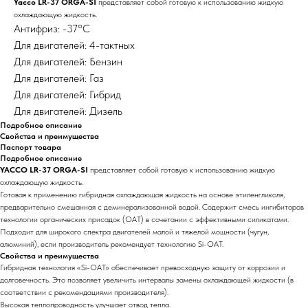
Yacco LR-37 ORGA-SI
представляет собой готовую к использованию жидкую
охлаждающую жидкость.
Антифриз: -37°C
Для двигателей: 4-тактных
Для двигателей: Бензин
Для двигателей: Газ
Для двигателей: Гибрид
Для двигателей: Дизель
Подробное описание
Свойства и преимущества
Паспорт товара
Подробное описание
YACCO LR-37 ORGA-SI
представляет собой готовую к использованию жидкую
охлаждающую жидкость.
Готовая к применению гибридная охлаждающая жидкость на основе этиленгликоля,
предварительно смешанная с деминерализованной водой. Содержит смесь ингибиторов
технологии органических присадок (OAT) в сочетании с эффективными силикатами.
Подходит для широкого спектра двигателей малой и тяжелой мощности (чугун,
алюминий), если производитель рекомендует технологию Si-OAT.
Свойства и преимущества
Гибридная технология «Si-OAT» обеспечивает превосходную защиту от коррозии и
долговечность. Это позволяет увеличить интервалы замены охлаждающей жидкости (в
соответствии с рекомендациями производителя).
Высокая теплопроводность улучшает отвод тепла.