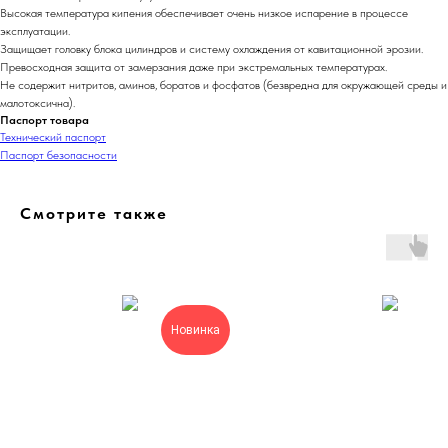
Высокая температура кипения обеспечивает очень низкое испарение в процессе
эксплуатации.
Защищает головку блока цилиндров и систему охлаждения от кавитационной эрозии.
Превосходная защита от замерзания даже при экстремальных температурах.
Не содержит нитритов, аминов, боратов и фосфатов (безвредна для окружающей среды и
малотоксична).
Паспорт товара
Технический паспорт
Паспорт безопасности
Смотрите также
Новинка