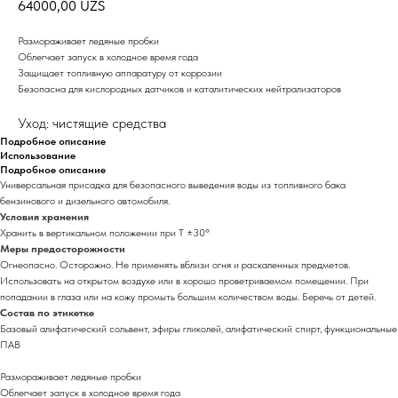
64000,00
UZS
Размораживает ледяные пробки
Облегчает запуск в холодное время года
Защищает топливную аппаратуру от коррозии
Безопасна для кислородных датчиков и каталитических нейтрализаторов
Уход: чистящие средства
Подробное описание
Использование
Подробное описание
Универсальная присадка для безопасного выведения воды из топливного бака
бензинового и дизельного автомобиля.
Условия хранения
Хранить в вертикальном положении при Т ±30º
Меры предосторожности
Огнеопасно. Осторожно. Не применять вблизи огня и раскаленных предметов.
Использовать на открытом воздухе или в хорошо проветриваемом помещении. При
попадании в глаза или на кожу промыть большим количеством воды. Беречь от детей.
Состав по этикетке
Базовый алифатический сольвент, эфиры гликолей, алифатический спирт, функциональные
ПАВ
Размораживает ледяные пробки
Облегчает запуск в холодное время года