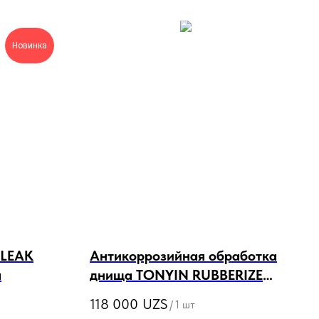
Новинка
 LEAK
Антикоррозийная обработка
а
днища TONYIN RUBBERIZED
UNDERCOAT (SOLVENT
118 000
UZS
/
1 шт
BASED)