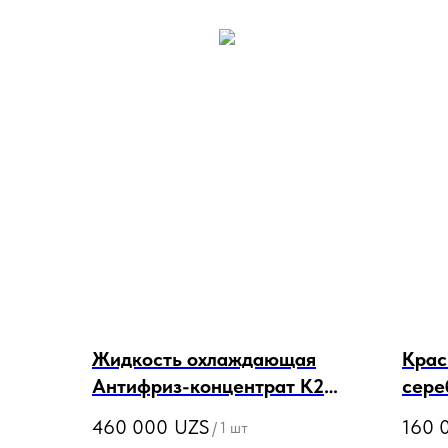
Жидкость охлаждающая
Крас
Антифриз-концентрат K2
сере
KULER CONCENTRATE -35°C
LAC
460 000
UZS
160 
/
1 шт
G12/G12+