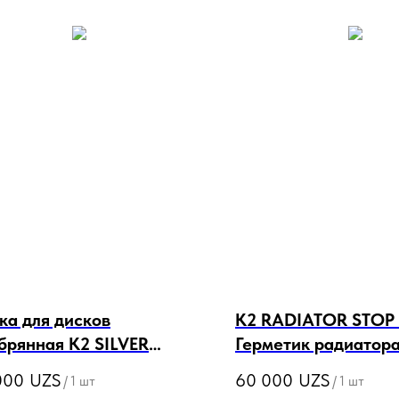
ка для дисков
K2 RADIATOR STOP
брянная K2 SILVER
Герметик радиатор
QUER FOR WHEELS
000
UZS
60 000
UZS
/
1 шт
/
1 шт