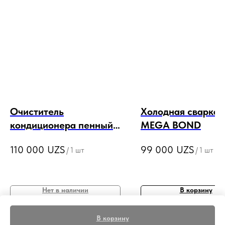
Очиститель
Холодная сварка 
кондиционера пенный
MEGA BOND
K2 KLIMA DOKTOR
110 000
UZS
99 000
UZS
/
1 шт
/
1 шт
SPRAY
Нет в наличии
В корзину
В корзину