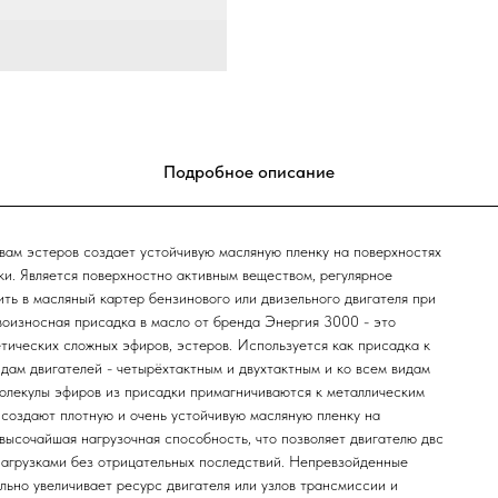
Подробное описание
вам эстеров создает устойчивую масляную пленку на поверхностях
ки. Является поверхностно активным веществом, регулярное
ть в масляный картер бензинового или двизельного двигателя при
воизносная присадка в масло от бренда Энергия 3000 - это
тических сложных эфиров, эстеров. Используется как присадка к
ам двигателей - четырёхтактным и двухтактным и ко всем видам
Молекулы эфиров из присадки примагничиваются к металлическим
 создают плотную и очень устойчивую масляную пленку на
ысочайшая нагрузочная способность, что позволяет двигателю двс
агрузками без отрицательных последствий. Непревзойденные
льно увеличивает ресурс двигателя или узлов трансмиссии и