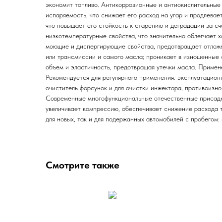
экономит топливо. Антикоррозионные и антиокислительные
испаряемость, что снижает его расход на угар и продлевае
что повышает его стойкость к старению и деградации за сч
низкотемпературные свойства, что значительно облегчает х
моющие и диспергирующие свойства, предотвращает отложен
или трансмиссии и самого масла; проникает в изношенные 
объем и эластичность, предотвращая утечки масла. Примене
Рекомендуется для регулярного применения. эксплуатационн
очиститель форсунок и для очистки инжектора, противоизн
Современные многофункциональные отечественные присадки
увеличивает компрессию, обеспечивает снижение расхода т
для новых, так и для подержанных автомобилей с пробегом: 
Смотрите также