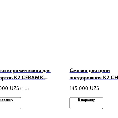
ка керамическая для
Смазка для цепи
ортов K2 CERAMIC
внедорожная K2 CH
SE 500г
Off Road 500мл (65
000
UZS
145 000
UZS
/
1 шт
корзину
В корзину