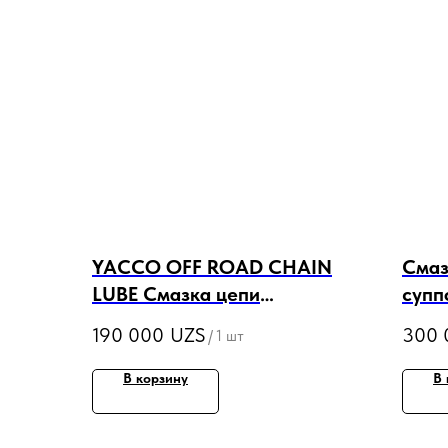
YACCO OFF ROAD CHAIN
Смаз
LUBE Смазка цепи
супп
внедорожная 400ml (520ml)
GREA
190 000
UZS
300 
/
1 шт
В корзину
В 