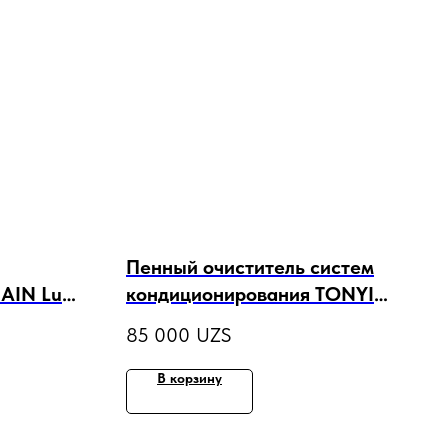
Пенный очиститель систем
AIN Lube
кондиционирования TONYIN
0ml)
AIR-CON CLEANER 500ml
85 000
UZS
В корзину