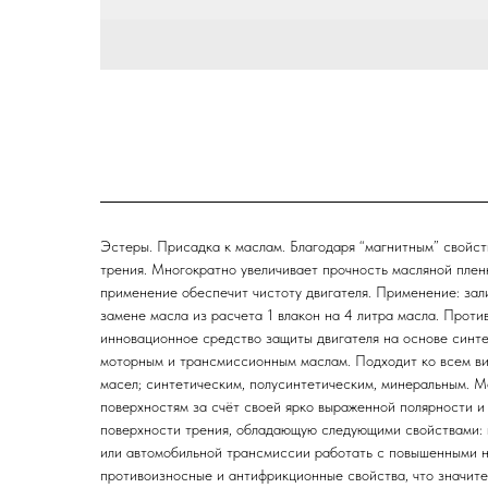
Эстеры. Присадка к маслам. Благодаря “магнитным” свойст
трения. Многократно увеличивает прочность масляной плен
применение обеспечит чистоту двигателя. Применение: зали
замене масла из расчета 1 влакон на 4 литра масла. Проти
инновационное средство защиты двигателя на основе синте
моторным и трансмиссионным маслам. Подходит ко всем вид
масел; синтетическим, полуcинтетическим, минеральным. 
поверхностям за счёт своей ярко выраженной полярности и
поверхности трения, обладающую следующими свойствами: в
или автомобильной трансмиссии работать с повышенными н
противоизносные и антифрикционные свойства, что значите