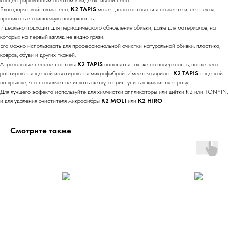
Благодаря свойствам пены,
K2 TAPIS
может долго оставаться на месте и, не стекая,
проникать в очищаемую поверхность.
Идеально подходит для периодического обновления обивки, даже для материалов, на
которых на первый взгляд не видно грязи.
Его можно использовать для профессиональной очистки натуральной обивки, пластика,
ковров, обуви и других тканей.
Аэрозольные пенные составы
K2 TAPIS
наносятся так же на поверхность, после чего
растираются щёткой и вытираются микрофиброй. Имеется вариант
K2 TAPIS
с щёткой
на крышке, что позволяет не искать щётку, а приступить к химчистке сразу.
Для лучшего эффекта используйте для химчистки аппликаторы или щётки K2 или TONYIN,
и для удаления очистителя микрофибры
K2 MOLI
или
K2 HIRO
Смотрите также