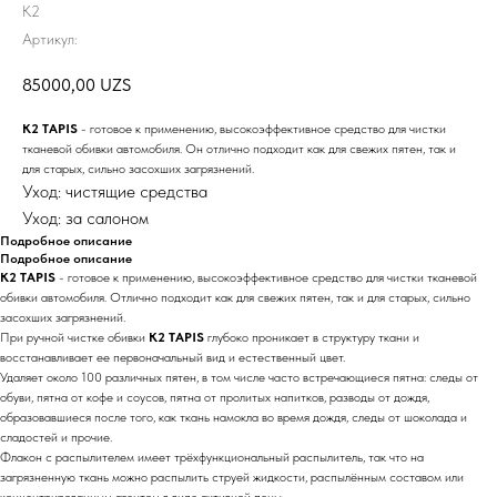
K2
Артикул:
85000,00
UZS
K2 TAPIS
- готовое к применению, высокоэффективное средство для чистки
тканевой обивки автомобиля. Он отлично подходит как для свежих пятен, так и
для старых, сильно засохших загрязнений.
Уход: чистящие средства
Уход: за салоном
Подробное описание
Подробное описание
K2 TAPIS
- готовое к применению, высокоэффективное средство для чистки тканевой
обивки автомобиля. Отлично подходит как для свежих пятен, так и для старых, сильно
засохших загрязнений.
При ручной чистке обивки
K2 TAPIS
глубоко проникает в структуру ткани и
восстанавливает ее первоначальный вид и естественный цвет.
Удаляет около 100 различных пятен, в том числе часто встречающиеся пятна: следы от
обуви, пятна от кофе и соусов, пятна от пролитых напитков, разводы от дождя,
образовавшиеся после того, как ткань намокла во время дождя, следы от шоколада и
сладостей и прочие.
Флакон с распылителем имеет трёхфункциональный распылитель, так что на
загрязненную ткань можно распылить струей жидкости, распылённым составом или
концентрированным агентом в виде активной пены.