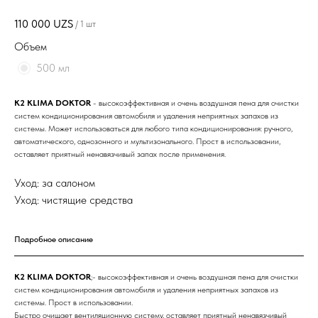
110 000
UZS
/
1 шт
Объем
500 мл
K2 KLIMA DOKTOR
- высокоэффективная и очень воздушная пена для очистки
систем кондиционирования автомобиля и удаления неприятных запахов из
системы. Может использоваться для любого типа кондиционирования: ручного,
автоматического, однозонного и мультизонального. Прост в использовании,
оставляет приятный ненавязчивый запах после применения.
Уход: за салоном
Уход: чистящие средства
Подробное описание
K2 KLIMA DOKTOR
;- высокоэффективная и очень воздушная пена для очистки
систем кондиционирования автомобиля и удаления неприятных запахов из
системы. Прост в использовании.
Быстро очищает вентиляционную систему, оставляет приятный ненавязчивый