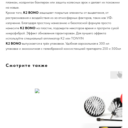
планкам, молдингам бамперам или защиты колесных арок и делает их похожими
на новые.
Кроме того,
K2 BONO
защищает покрытые элементы от выцветания, от
растрескивания и воздействия из за атмосферных факторов, таких как УФ-
излучение. Благодаря простому нанесению и безопасной формуле просто
нанесите
K2 BONO
на пластик, подождите некоторое время и протрите сухой
микрофиброй. Эффект обновления гарантирован. Для лучшего эффекта
используйте специальный аппликатор K2 или TONYIN
K2 BONO
выпускается в трёх упаковках. Удобная аэрозольная в 300 мл
упаковке и экономичная с гелеобразной консистенцией препарата 250 и 500мл
Смотрите также
Но