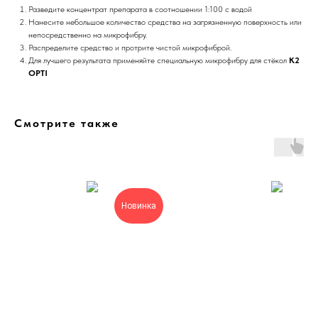
Разведите концентрат препарата в соотношении 1:100 с водой
Нанесите небольшое количество средства на загрязненную поверхность или
непосредственно на микрофибру.
Распределите средство и протрите чистой микрофиброй.
Для лучшего результата применяйте специальную микрофибру для стёкол
K2
OPTI
Смотрите также
Новинка