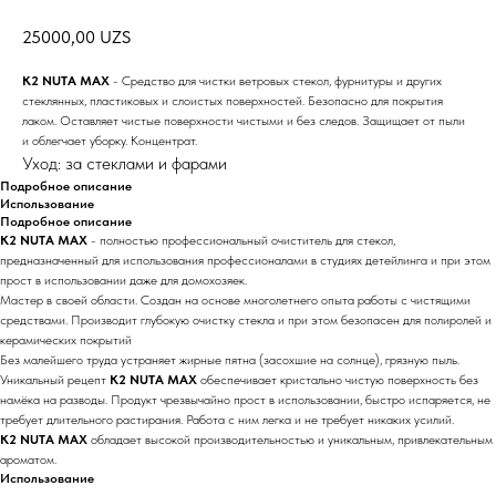
25000,00
UZS
K2 NUTA MAX
- Средство для чистки ветровых стекол, фурнитуры и других
стеклянных, пластиковых и слоистых поверхностей. Безопасно для покрытия
лаком. Оставляет чистые поверхности чистыми и без следов. Защищает от пыли
и облегчает уборку. Концентрат.
Уход: за стеклами и фарами
Подробное описание
Использование
Подробное описание
K2 NUTA MAX
- полностью профессиональный очиститель для стекол,
предназначенный для использования профессионалами в студиях детейлинга и при этом
прост в использовании даже для домохозяек.
Мастер в своей области. Создан на основе многолетнего опыта работы с чистящими
средствами. Производит глубокую очистку стекла и при этом безопасен для полиролей и
керамических покрытий
Без малейшего труда устраняет жирные пятна (засохшие на солнце), грязную пыль.
Уникальный рецепт
K2 NUTA MAX
обеспечивает кристально чистую поверхность без
намёка на разводы. Продукт чрезвычайно прост в использовании, быстро испаряется, не
требует длительного растирания. Работа с ним легка и не требует никаких усилий.
K2 NUTA MAX
обладает высокой производительностью и уникальным, привлекательным
ароматом.
Использование