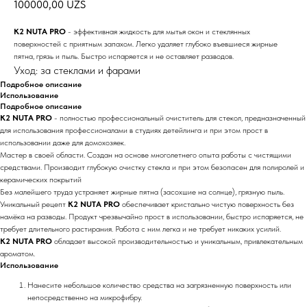
100000,00
UZS
K2 NUTA PRO
- эффективная жидкость для мытья окон и стеклянных
поверхностей с приятным запахом. Легко удаляет глубоко въевшиеся жирные
пятна, грязь и пыль. Быстро испаряется и не оставляет разводов.
Уход: за стеклами и фарами
Подробное описание
Использование
Подробное описание
K2 NUTA PRO
- полностью профессиональный очиститель для стекол, предназначенный
для использования профессионалами в студиях детейлинга и при этом прост в
использовании даже для домохозяек.
Мастер в своей области. Создан на основе многолетнего опыта работы с чистящими
средствами. Производит глубокую очистку стекла и при этом безопасен для полиролей и
керамических покрытий
Без малейшего труда устраняет жирные пятна (засохшие на солнце), грязную пыль.
Уникальный рецепт
K2 NUTA PRO
обеспечивает кристально чистую поверхность без
намёка на разводы. Продукт чрезвычайно прост в использовании, быстро испаряется, не
требует длительного растирания. Работа с ним легка и не требует никаких усилий.
K2 NUTA PRO
обладает высокой производительностью и уникальным, привлекательным
ароматом.
Использование
Нанесите небольшое количество средства на загрязненную поверхность или
непосредственно на микрофибру.