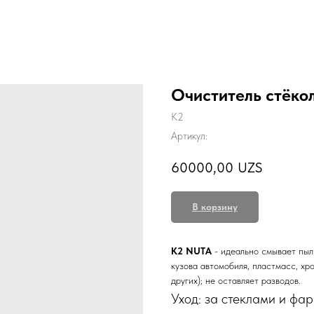
Очиститель стёко
K2
Артикул:
60000,00
UZS
В корзину
K2 NUTA
- идеально смывает пыл
кузова автомобиля, пластмасс, х
других); не оставляет разводов.
Уход: за стеклами и фа