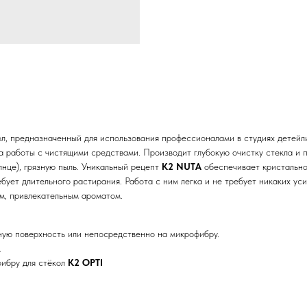
л, предназначенный для использования профессионалами в студиях детейли
а работы с чистящими средствами. Производит глубокую очистку стекла и 
лнце), грязную пыль. Уникальный рецепт
K2 NUTA
обеспечивает кристально
бует длительного растирания. Работа с ним легка и не требует никаких уси
м, привлекательным ароматом.
ную поверхность или непосредственно на микрофибру.
.
фибру для стёкол
K2 OPTI