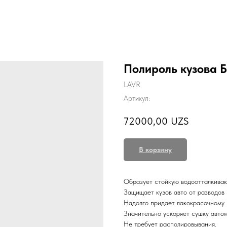
Полироль кузова 
LAVR
Артикул:
72000,00
UZS
В корзину
Образует стойкую водоотталкиваю
Защищает кузов авто от разводов 
Надолго придает лакокрасочному 
Значительно ускоряет сушку авто
Не требует располировывания.