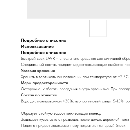
Подробное описание
Использование
Подробное описание
Быстрый воск LAVR – специально средство для финишной обраб
Специальный состав придает водоотталкивающие свойства пов
Условия хранения
Хранить в вертикальном положении при температуре от +2 °C
Меры предосторожности
Осторожно. Избегать попадания внутрь организма. При попада
Состав по этикетке
Вода дистиллированная >30%, изопропиловый спирт 5-15%, о
Образует стойкую водоотталкивающую пленку.
Защищает кузов авто от разводов после дождя, дорожной пыли 
Надолго придает лакокрасочному покрытию глянцевый блеск.