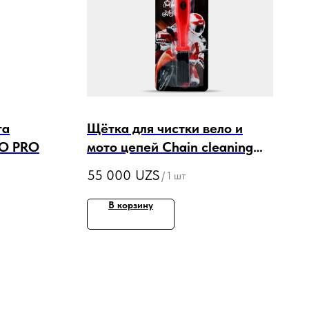
га
Щётка для чистки вело и
NO PRO
мото цепей Chain cleaning
brush
55 000
UZS
/
1 шт
В корзину