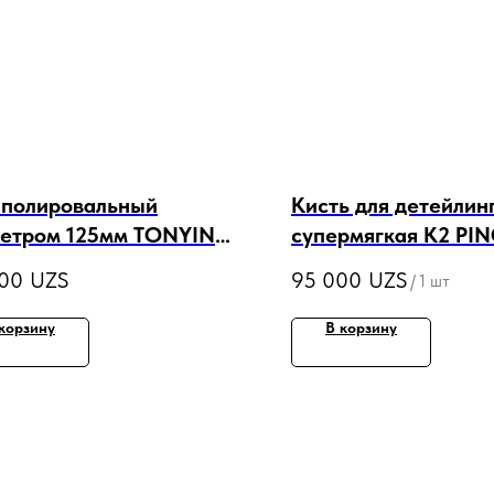
 полировальный
Кисть для детейлин
етром 125мм TONYIN
супермягкая K2 PI
 FOAM PAD
000
UZS
95 000
UZS
/
1 шт
корзину
В корзину