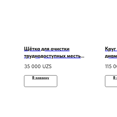
Щётка для очистки
Круг
труднодоступных месть
диам
стёкол K2 WINDOW
FLAT
35 000
UZS
115 
CLEANER
В корзину
В 