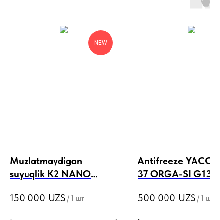
NEW
Muzlatmaydigan
Antifreeze YACCO
suyuqlik K2 NANO
37 ORGA-SI G13
SPRYSK -20
150 000
UZS
500 000
UZS
/
1 шт
/
1 шт