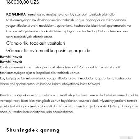
160000,00
UZS
K2 GLINKA
. Yumshoq va moslashuvchan loy standart tozalash bilan olib
tashlanmaydigan lak ifloslanishini olib tashlash uchun. Bo'yoq va lak mikronerlarida
yotgan ifloslantiruvchi moddalarni, qatronlarni, hasharotlar izlarini, yo'l qoplamalarini va
boshqa axloqsizlikni ehtiyotkorlik bilan to'playdi. Barcha turdagi laklar uchun xavfsiz-
sirtni matlash yoki chizish emas.
G'amxo'rlik: tozalash vositalari
G'amxo'rlik: avtomobil korpusining orqasida
Batafsil tavsif
Batafsil tavsif
Polsha konsernidan yumshoq va moslashuvchan loy K2 standart tozalash bilan olib
tashlanmaydigan o'jar axloqsizlikni olib tashlash uchun.
Loy bo'yoq va lak mikronerlarida yotgan ifloslantiruvchi moddalarni, qatronlarni, hasharotlar
izlarini, yo'l qoplamalarini va boshqa kirlarni ehtiyotkorlik bilan to'playdi.
Barcha turdagi laklar uchun xavfsiz-sirtni matlash yoki chizish emas. Jilolashdan, mumdan oldin
va vaqti-vaqti bilan lakni yangilash uchun foydalanish tavsiya etiladi. Alyuminiy jantlarni tormoz
prokladkalaridagi yoqimsiz axloqsizlikdan tozalash uchun ham juda yaxshi. Qo'lingizda yoğurma
oson, bu mahsulotni ishlatishni juda osonlashtiradi.
Shuningdek qarang