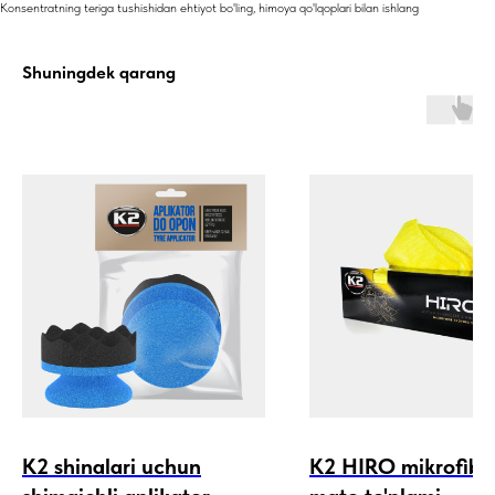
Konsentratning teriga tushishidan ehtiyot bo'ling, himoya qo'lqoplari bilan ishlang
Shuningdek qarang
K2 shinalari uchun
K2 HIRO mikrofibe