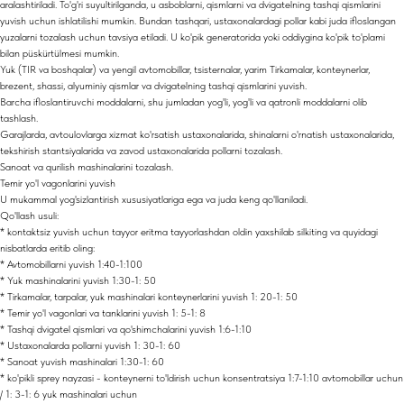
aralashtiriladi. To'g'ri suyultirilganda, u asboblarni, qismlarni va dvigatelning tashqi qismlarini
yuvish uchun ishlatilishi mumkin. Bundan tashqari, ustaxonalardagi pollar kabi juda ifloslangan
yuzalarni tozalash uchun tavsiya etiladi. U ko'pik generatorida yoki oddiygina ko'pik to'plami
bilan püskürtülmesi mumkin.
Yuk (TIR va boshqalar) va yengil avtomobillar, tsisternalar, yarim Tirkamalar, konteynerlar,
brezent, shassi, alyuminiy qismlar va dvigatelning tashqi qismlarini yuvish.
Barcha ifloslantiruvchi moddalarni, shu jumladan yog'li, yog'li va qatronli moddalarni olib
tashlash.
Garajlarda, avtoulovlarga xizmat ko'rsatish ustaxonalarida, shinalarni o'rnatish ustaxonalarida,
tekshirish stantsiyalarida va zavod ustaxonalarida pollarni tozalash.
Sanoat va qurilish mashinalarini tozalash.
Temir yo'l vagonlarini yuvish
U mukammal yog'sizlantirish xususiyatlariga ega va juda keng qo'llaniladi.
Qo'llash usuli:
* kontaktsiz yuvish uchun tayyor eritma tayyorlashdan oldin yaxshilab silkiting va quyidagi
nisbatlarda eritib oling:
* Avtomobillarni yuvish 1:40-1:100
* Yuk mashinalarini yuvish 1:30-1: 50
* Tirkamalar, tarpalar, yuk mashinalari konteynerlarini yuvish 1: 20-1: 50
* Temir yo'l vagonlari va tanklarini yuvish 1: 5-1: 8
* Tashqi dvigatel qismlari va qo'shimchalarini yuvish 1:6-1:10
* Ustaxonalarda pollarni yuvish 1: 30-1: 60
* Sanoat yuvish mashinalari 1:30-1: 60
* ko'pikli sprey nayzasi - konteynerni to'ldirish uchun konsentratsiya 1:7-1:10 avtomobillar uchun
/ 1: 3-1: 6 yuk mashinalari uchun