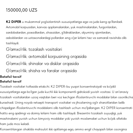
150000,00
UZS
K2 DIPER
u mukammal yog'sizlantirish xususiyatlariga ega va juda keng qo'llaniladi.
Avtomobil korpusidan, kanvas qoplamalaridan, yuk mashinalaridan, furgonlardan,
sardobalardan, poezdlardan, shassidan, g'ildiraklardan, alyuminiy qismlardan,
asboblardan va ustaxonalardagi pollardan eng o'jar kirlarni tez va samarali ravishda olib
tashlaydi.
G'amxo'rlik: tozalash vositalari
G'amxo'rlik: avtomobil korpusining orqasida
G'amxo'rlik: shinalar va disklar orqasida
G'amxo'rlik: shisha va faralar orqasida
Batafsil tavsif
Batafsil tavsif
Tozalash vositalari toifasida etakchi. K2 DIPER-bu yuqori konsentratsiyali va ko'pikli
xususiyatlarga ega bo'lgan juda kuchli ikki komponentli gidroksidi yuvish vositasi. U an'anaviy
tozalash vositalaridan uzoq vaqtdan beri voz kechgan ifloslantiruvchi moddalar bilan osonlikcha
kurashadi. Uning noyob retsepti transport vositalari va jihozlarning og'ir sharoitlaridan kelib
chiqadigan ifloslantiruvchi moddalarni olib tashlash uchun mo'ljallangan. K2 DIPER konsentrati
hatto eng qadimgi va doimiy kirlarni ham olib tashlaydi. Brezentni tozalash suyuqligi, yuk
mashinalarini yuvish uchun kimyoviy moddalar yoki yuvish moslamalari uchun ko'pik sifatida
ham juda mos keladi.
Konsentrlangan shaklda mahsulot ikki qatlamga ega, ammo engil chayqash bilan osongina