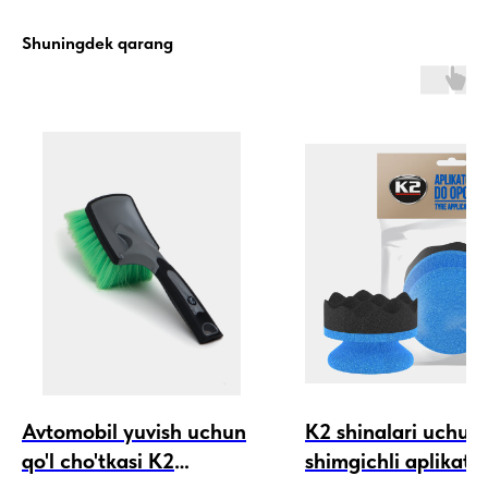
Shuningdek qarang
Avtomobil yuvish uchun
K2 shinalari uchun
qo'l cho'tkasi K2
shimgichli aplikato