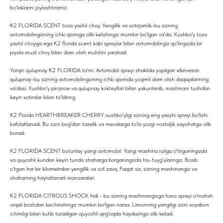
bo'laklarini joylashtiramiz.
K2 FLORIDA SCENT toza yashil choy. Yengillik va xotirjamlik-bu sizning
avtomobilingizning ichki qismiga olib kelishingiz mumkin bo'lgan va'da. Xushbo'y toza
yashil choyga ega K2 florida scent kabi spreylar bilan avtomobilingiz qo'lingizda bir
piyola muzli choy bilan dam olish muhitini yaratadi.
Yorqin qulupnay K2 FLORIDA ta'mi. Avtomobil spreyi shaklida yopilgan efervesan
qulupnay-bu sizning avtomobilingizning ichki qismida yoqimli dam olish daqiqalarining
va'dasi. Xushbo'y pirojnoe va qulupnay kokteyllari bilan yakunlanib, mashinani tushdan
keyin xotiralar bilan to'ldiring.
K2 Florida HEARTHBREAKER CHERRY xushbo'yligi sizning eng yaxshi spreyi bo'lishi
kafolatlanadi. Bu sizni bog'dan tazelik va mevalarga to'la yozgi nostaljik sayohatga olib
boradi.
K2 FLORIDA SCENT butunlay yangi avtomobil. Yangi mashina ruliga o'tirganingizda
va quyoshli kundan keyin tunda shaharga borganingizda his-tuyg'ularingiz. Bosib
o'tgan har bir kilometrdan yengillik va sof zavq. Faqat siz, sizning mashinangiz va
shaharning hayratlanarli manzaralari.
K2 FLORIDA CITROUS SHOCK hidi - bu sizning mashinangizga havo spreyi o'rnatish
orqali boshdan kechirishingiz mumkin bo'lgan narsa. Limonning yangiligi sizni soyabon
ichimligi bilan kutib turadigan quyoshli qirg'oqda haydashga olib keladi.