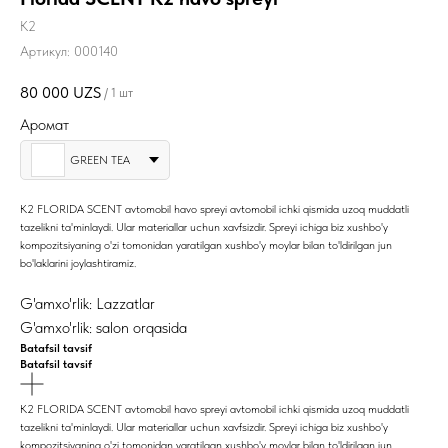
K2
Артикул:
000140
80 000
UZS
/
1 шт
Аромат
GREEN TEA
K2 FLORIDA SCENT avtomobil havo spreyi avtomobil ichki qismida uzoq muddatli
tazelikni ta'minlaydi. Ular materiallar uchun xavfsizdir. Spreyi ichiga biz xushbo'y
kompozitsiyaning o'zi tomonidan yaratilgan xushbo'y moylar bilan to'ldirilgan jun
bo'laklarini joylashtiramiz.
G'amxo'rlik: Lazzatlar
G'amxo'rlik: salon orqasida
Batafsil tavsif
Batafsil tavsif
K2 FLORIDA SCENT avtomobil havo spreyi avtomobil ichki qismida uzoq muddatli
tazelikni ta'minlaydi. Ular materiallar uchun xavfsizdir. Spreyi ichiga biz xushbo'y
kompozitsiyaning o'zi tomonidan yaratilgan xushbo'y moylar bilan to'ldirilgan jun