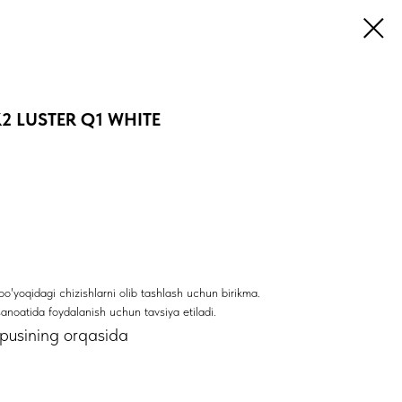
l K2 LUSTER Q1 WHITE
o'yoqidagi chizishlarni olib tashlash uchun birikma.
sanoatida foydalanish uchun tavsiya etiladi.
rpusining orqasida