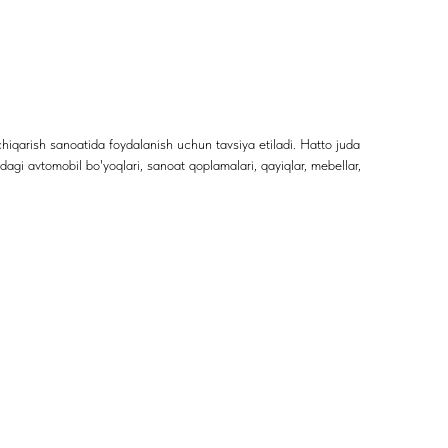
iqarish sanoatida foydalanish uchun tavsiya etiladi. Hatto juda
rdagi avtomobil bo'yoqlari, sanoat qoplamalari, qayiqlar, mebellar,