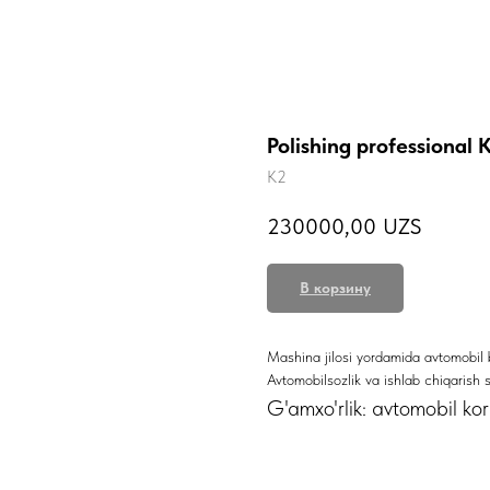
Polishing professiona
K2
230000,00
UZS
В корзину
Mashina jilosi yordamida avtomobil b
Avtomobilsozlik va ishlab chiqarish 
G'amxo'rlik: avtomobil ko