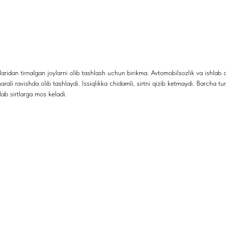
an tirnalgan joylarni olib tashlash uchun birikma. Avtomobilsozlik va ishlab ch
ali ravishda olib tashlaydi. Issiqlikka chidamli, sirtni qizib ketmaydi. Barcha tu
plab sirtlarga mos keladi.