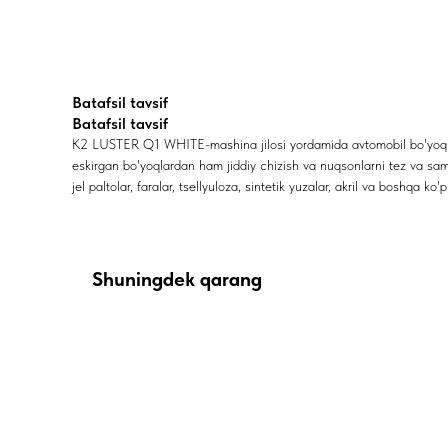
Batafsil tavsif
Batafsil tavsif
K2 LUSTER Q1 WHITE-mashina jilosi yordamida avtomobil bo'yoqlarid
eskirgan bo'yoqlardan ham jiddiy chizish va nuqsonlarni tez va samar
jel paltolar, faralar, tsellyuloza, sintetik yuzalar, akril va boshqa ko'
Shuningdek qarang