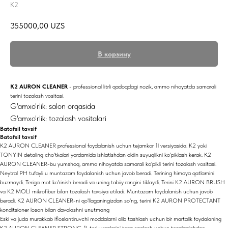
K2
355000,00
UZS
В корзину
K2 AURON CLEANER
- professional litrli qadoqdagi nozik, ammo nihoyatda samarali
terini tozalash vositasi.
G'amxo'rlik: salon orqasida
G'amxo'rlik: tozalash vositalari
Batafsil tavsif
Batafsil tavsif
K2 AURON CLEANER professional foydalanish uchun tejamkor 1l versiyasida. K2 yoki
TONYIN detaling cho'tkalari yordamida ishlatishdan oldin suyuqlikni ko'piklash kerak. K2
AURON CLEANER-bu yumshoq, ammo nihoyatda samarali ko'pikli terini tozalash vositasi.
Neytral PH tufayli u muntazam foydalanish uchun javob beradi. Terining himoya qatlamini
buzmaydi. Teriga mot ko'rinish beradi va uning tabiiy rangini tiklaydi. Terini K2 AURON BRUSH
va K2 MOLI mikrofiber bilan tozalash tavsiya etiladi. Muntazam foydalanish uchun javob
beradi. K2 AURON CLEANER-ni qo'llaganingizdan so'ng, terini K2 AURON PROTECTANT
konditsioner loson bilan davolashni unutmang
Eski va juda murakkab ifloslantiruvchi moddalarni olib tashlash uchun bir martalik foydalaning
K2 AURON CLEANER STRONG 1l. teri yuzalarini toza saqlash uchun tozalagichdan