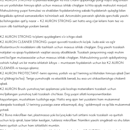
va uni yorilishdan himoya qilish uchun maxsus ishlab chiqilgan to'rtta ajoyib mahsulot mavjud.
Mahsulotning yuqori formulasi va shaklidan foydalanishning sababi foydalanish qulayligi bilan
birgalikda optimal samaradorlikni ta'minlash edi. Avtomobilni parvarish qilishda qanchalik yaxshi
bo'lishingizdan qat'iy nazar – K2 AURON STRONG set hatto eng o'jar kirlarni ham tez va
oson olib tashlashga yordam beradi.
K2 AURON STRONG to'plami quyidagilarni o'z ichiga oladi:
K2 AURON CLEANER STRONG-yuqori quvvatli tozalovchi ko'pik. Juda eski va og'ir
ifloslantiruvchi moddalarni olib tashlash uchun maxsus ishlab chiqilgan. Eng yaxshi tozalash
natijalari va qisqa foydalanish vaqtlari asosiy afzalliklardir. Tozalash jarayonining vaqti muhim
omil bo'lgan mutaxassislar uchun maxsus ishlab chiqilgan. Mahsulotning yuvish qobiliyatining
oshishi tufayli uni bir marta ishlatish kifoya – muntazam foydalanish uchun biz K2 AURON
CLEANER-ni tavsiya qilamiz.
K2 AURON PROTECTANT-terini aşınma, yorilish va qo'l terining so'rilishidan himoya qiladi (teri
rul g'ildiragi bo'lsa). Teriga yumshoqlik va elastiklik beradi, bu esa uni shikastlanishga chidamli
qiladi.
K2 AURON Brush-yumshoq teri qoplamasi yoki boshqa materiallarni tozalash uchun
mo'ljallangan yumshoq tukli tozalash cho'tkasi. Eng yuqori sifatli komponentlardan
tayyorlangan, mustahkam tuzilishga ega. Hatto eng qiyin teri yuzalarini ham mukammal
darajada tozalaydi. U terining yuzasiga zarar etkazmaydi, dog ' qoldirmaydi va qo'lda mukammal
yotadi.
K2 Bona mikrofiber-teri, plastmassa yoki bo'yoq kabi turli sirtlarni nozik tozalash va quritish
uchun ko'p qirrali, lazer bilan kesilgan, tuklarsiz mikrofiber. Namlikni yaxshi singdiradi va shu bilan
terini quritish uchun ham ishlatilishi mumkin.