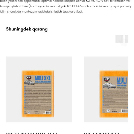
Bilish yaxshi: teri qoplamasini optimal holatda saqlash uchun K2 AURON set-ni tozalash va
himoya qilish uchun (har 3 oyda bir marta) yoki K2 LETAN-ni haftada bir marta, ayniqsa issiq
iqlim sharoitida muntazam ravishda ishlatish tavsiya etiladi.
Shuningdek qarang