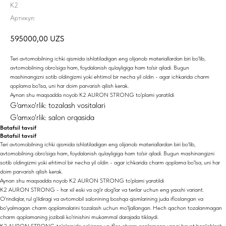
K2
Артикул:
595000,00
UZS
Teri avtomobilning ichki qismida ishlatiladigan eng olijanob materiallardan biri bo'lib,
avtomobilning obro'siga ham, foydalanish qulayligiga ham ta'sir qiladi. Bugun
mashinangizni sotib oldingizmi yoki ehtimol bir necha yil oldin - agar ichkarida charm
qoplama bo'lsa, uni har doim parvarish qilish kerak.
Aynan shu maqsadda noyob K2 AURON STRONG to'plami yaratildi
G'amxo'rlik: tozalash vositalari
G'amxo'rlik: salon orqasida
Batafsil tavsif
Batafsil tavsif
Teri avtomobilning ichki qismida ishlatiladigan eng olijanob materiallardan biri bo'lib,
avtomobilning obro'siga ham, foydalanish qulayligiga ham ta'sir qiladi. Bugun mashinangizni
sotib oldingizmi yoki ehtimol bir necha yil oldin - agar ichkarida charm qoplama bo'lsa, uni har
doim parvarish qilish kerak.
Aynan shu maqsadda noyob K2 AURON STRONG to'plami yaratildi
K2 AURON STRONG - har xil eski va og'ir dog'lar va terilar uchun eng yaxshi variant.
O'rindiqlar, rul g'ildiragi va avtomobil salonining boshqa qismlarining juda ifloslangan va
bo'yalmagan charm qoplamalarini tozalash uchun mo'ljallangan. Hech qachon tozalanmagan
charm qoplamaning jozibali ko'rinishini mukammal darajada tiklaydi.
K2 AURON STRONG to'plamida eskirgan va iflos charm qoplamaga yangi hayot bag'ishlash