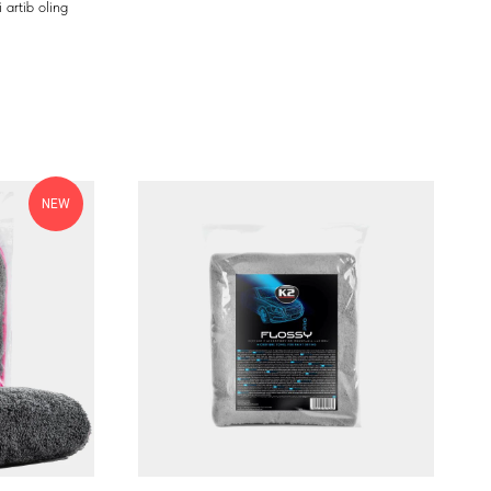
artib oling
NEW