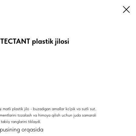
CTANT plastik jilosi
li plastik jilo - buzadigan amallar ko'pik va sutli sut.
ementlarini tozalash va himoya qilish uchun juda samarali
abiiy ranglarini tiklaydi.
rpusining orqasida