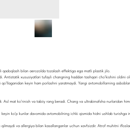
doqlash bilan aerozolda tozalash effektiga ega matli plastik jilo.
dlaydi. Antistatik xususiyatlari tufayli changning haddan tashqari cho'kishini oldini 
 qo'llaganidan keyin ham porlashni yaratmaydi. Yangi avtomobillarning asboblar
i. Asl mat ko'rinish va tabiiy rang beradi. Chang va ultrabinafsha nurlaridan him
 keyin ko'p kunlar davomida avtomobilning ichki qismida hidni ushlab turishga i
qilmaydi va allergiya bilan kasallanganlar uchun xavfsizdir. Atrof muhitni iflosla