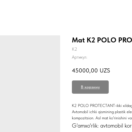
Mat K2 POLO PROTE
K2
Артикул:
45000,00
UZS
В корзину
K2 POLO PROTECTANT-ikki xildagi mat
Avtomobil ichki qismining plastik el
kompozitsion. Asl mat ko'rinishini va t
G'amxo'rlik: avtomobil ko