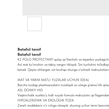
Batafsil tavsif
Batafsil tavsif
K2 POLO PROTECTANT-qulay qo'llanilishi va tejamkor purkagichli qa
Asl mat ko'rinishini va tabiiy rangini tiklaydi. Sirt tuzilishini ta'ki
beradi. Qayta ishlangan sirt boshqa shunga o'xshash mahsulotlarni
MAT VA YARIM MATLI YUZALAR UCHUN IDEAL
Barcha turdagi plastmassalarni tozalaydi va ularga g'amxo'rlik qilad
ASL DOIMIY HID
Vaqtinchalik xushbo'y hidli noyob formula mahsulotni qo'llaganidan
HIPOALERJENIK VA EKOLOGIK TOZA
Zararli moddalarni o'z ichiga olmaydi, shuning uchun terini bezovta 