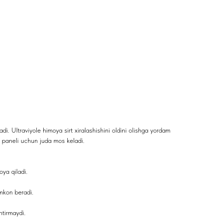
oladi. Ultraviyole himoya sirt xiralashishini oldini olishga yordam
 paneli uchun juda mos keladi.
oya qiladi.
mkon beradi.
ntirmaydi.