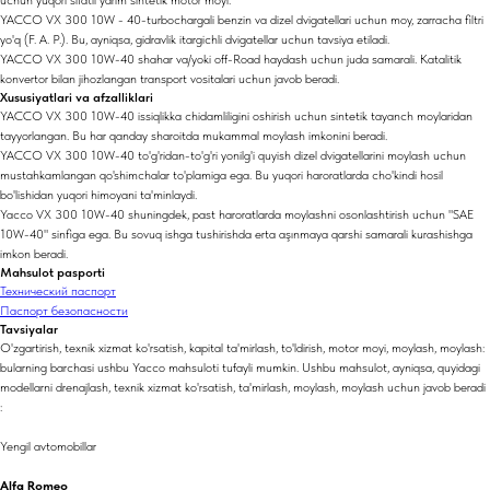
YACCO VX 300 10W - 40-turbochargali benzin va dizel dvigatellari uchun moy, zarracha filtri
yo'q (F. A. P.). Bu, ayniqsa, gidravlik itargichli dvigatellar uchun tavsiya etiladi.
YACCO VX 300 10W-40 shahar va/yoki off-Road haydash uchun juda samarali. Katalitik
konvertor bilan jihozlangan transport vositalari uchun javob beradi.
Xususiyatlari va afzalliklari
YACCO VX 300 10W-40 issiqlikka chidamliligini oshirish uchun sintetik tayanch moylaridan
tayyorlangan. Bu har qanday sharoitda mukammal moylash imkonini beradi.
YACCO VX 300 10W-40 to'g'ridan-to'g'ri yonilg'i quyish dizel dvigatellarini moylash uchun
mustahkamlangan qo'shimchalar to'plamiga ega. Bu yuqori haroratlarda cho'kindi hosil
bo'lishidan yuqori himoyani ta'minlaydi.
Yacco VX 300 10W-40 shuningdek, past haroratlarda moylashni osonlashtirish uchun "SAE
10W-40" sinfiga ega. Bu sovuq ishga tushirishda erta aşınmaya qarshi samarali kurashishga
imkon beradi.
Mahsulot pasporti
Технический паспорт
Паспорт безопасности
Tavsiyalar
O'zgartirish, texnik xizmat ko'rsatish, kapital ta'mirlash, to'ldirish, motor moyi, moylash, moylash:
bularning barchasi ushbu Yacco mahsuloti tufayli mumkin. Ushbu mahsulot, ayniqsa, quyidagi
modellarni drenajlash, texnik xizmat ko'rsatish, ta'mirlash, moylash, moylash uchun javob beradi
:
Yengil avtomobillar
Alfa Romeo