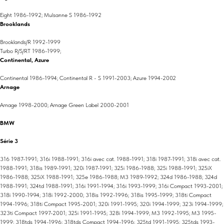
Eight 1986-1992; Mulsanne S 1986-1992
Brooklands
Brooklands/R 1992-1999
Turbo R/S/RT 1986-1999;
Continental, Azure
Continental 1986-1994; Continental R - S 1991-2003; Azure 1994-2002
Arnage
Arnage 1998-2000; Arnage Green Label 2000-2001
BMW
Série 3
316 1987-1991; 316i 1988-1991; 316i avec cat. 1988-1991; 318i 1987-1991; 318i avec cat.
1988-1991; 318is 1989-1991; 320i 1987-1991; 325i 1986-1988; 325i 1988-1991; 325iX
1986-1988; 325iX 1988-1991; 325e 1986-1988; M3 1989-1992; 324d 1986-1988; 324d
1988-1991; 324td 1988-1991; 316i 1991-1994; 316i 1993-1999; 316i Compact 1993-2001;
318i 1990-1994; 318i 1992-2000; 318is 1992-1996; 318is 1995-1999; 318ti Compact
1994-1996; 318ti Compact 1995-2001; 320i 1991-1995; 320i 1994-1999; 323i 1994-1999;
323ti Compact 1997-2001; 325i 1991-1995; 328i 1994-1999; M3 1992-1995; M3 1995-
1999; 318tds 1994-1996; 318tds Compact 1994-1996; 325td 1991-1995; 325tds 1993-