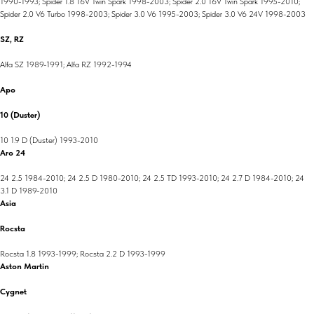
1990-1993; Spider 1.8 16V Twin Spark 1998-2003; Spider 2.0 16V Twin Spark 1995-2010;
Spider 2.0 V6 Turbo 1998-2003; Spider 3.0 V6 1995-2003; Spider 3.0 V6 24V 1998-2003
SZ, RZ
Alfa SZ 1989-1991; Alfa RZ 1992-1994
Аро
10 (Duster)
10 1.9 D (Duster) 1993-2010
Aro 24
24 2.5 1984-2010; 24 2.5 D 1980-2010; 24 2.5 TD 1993-2010; 24 2.7 D 1984-2010; 24
3.1 D 1989-2010
Asia
Rocsta
Rocsta 1.8 1993-1999; Rocsta 2.2 D 1993-1999
Aston Martin
Cygnet