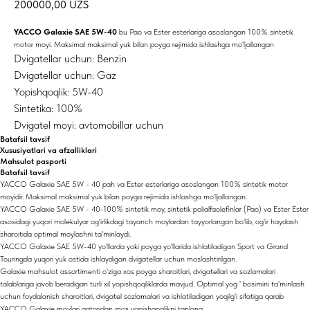
200000,00
UZS
YACCO Galaxie SAE 5W-40
bu Pao va Ester esterlariga asoslangan 100% sintetik
motor moyi. Maksimal maksimal yuk bilan poyga rejimida ishlashga mo'ljallangan
Dvigatellar uchun: Benzin
Dvigatellar uchun: Gaz
Yopishqoqlik: 5W-40
Sintetika: 100%
Dvigatel moyi: avtomobillar uchun
Batafsil tavsif
Xususiyatlari va afzalliklari
Mahsulot pasporti
Batafsil tavsif
YACCO Galaxie SAE 5W - 40 pah va Ester esterlariga asoslangan 100% sintetik motor
moyidir. Maksimal maksimal yuk bilan poyga rejimida ishlashga mo'ljallangan.
YACCO Galaxie SAE 5W - 40-100% sintetik moy, sintetik polialfaolefinlar (Pao) va Ester Ester
asosidagi yuqori molekulyar og'irlikdagi tayanch moylardan tayyorlangan bo'lib, og'ir haydash
sharoitida optimal moylashni ta'minlaydi.
YACCO Galaxie SAE 5W-40 yo'llarda yoki poyga yo'llarida ishlatiladigan Sport va Grand
Touringda yuqori yuk ostida ishlaydigan dvigatellar uchun moslashtirilgan.
Galaxie mahsulot assortimenti o'ziga xos poyga sharoitlari, dvigatellari va sozlamalari
talablariga javob beradigan turli xil yopishqoqliklarda mavjud. Optimal yog ' bosimini ta'minlash
uchun foydalanish sharoitlari, dvigatel sozlamalari va ishlatiladigan yoqilg'i sifatiga qarab
YACCO Galaxie moylari qatoridan mos yopishqoqlikni tanlang.