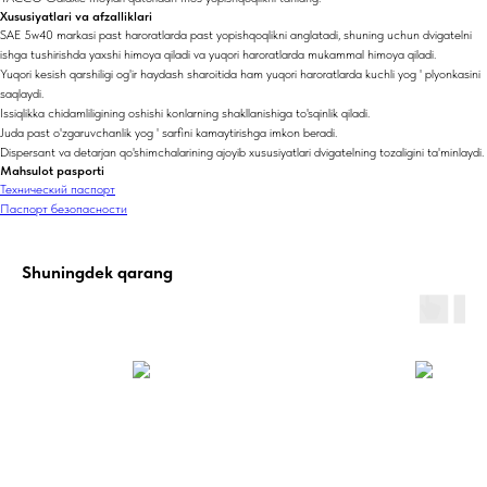
Xususiyatlari va afzalliklari
SAE 5w40 markasi past haroratlarda past yopishqoqlikni anglatadi, shuning uchun dvigatelni
ishga tushirishda yaxshi himoya qiladi va yuqori haroratlarda mukammal himoya qiladi.
Yuqori kesish qarshiligi og'ir haydash sharoitida ham yuqori haroratlarda kuchli yog ' plyonkasini
saqlaydi.
Issiqlikka chidamliligining oshishi konlarning shakllanishiga to'sqinlik qiladi.
Juda past o'zgaruvchanlik yog ' sarfini kamaytirishga imkon beradi.
Dispersant va detarjan qo'shimchalarining ajoyib xususiyatlari dvigatelning tozaligini ta'minlaydi.
Mahsulot pasporti
Технический паспорт
Паспорт безопасности
Shuningdek qarang