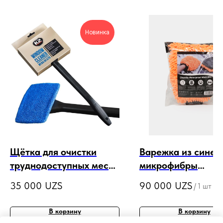
Новинка
Щётка для очистки
Варежка из синел
труднодоступных месть
микрофибры
стёкол K2 WINDOW
двусторонняя
35 000
UZS
90 000
UZS
/
1 шт
CLEANER
водонепроницаем
CHENILLE MICROF
В корзину
В корзину
WASH MITT water-