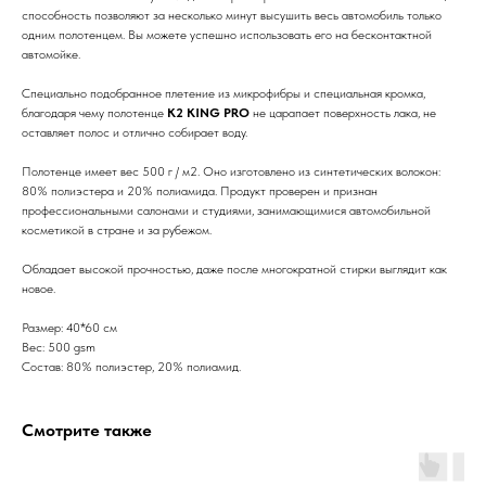
способность позволяют за несколько минут высушить весь автомобиль только
одним полотенцем. Вы можете успешно использовать его на бесконтактной
автомойке.
Специально подобранное плетение из микрофибры и специальная кромка,
благодаря чему полотенце
K2 KING PRO
не царапает поверхность лака, не
оставляет полос и отлично собирает воду.
Полотенце имеет вес 500 г / м2. Оно изготовлено из синтетических волокон:
80% полиэстера и 20% полиамида. Продукт проверен и признан
профессиональными салонами и студиями, занимающимися автомобильной
косметикой в стране и за рубежом.
Обладает высокой прочностью, даже после многократной стирки выглядит как
новое.
Размер: 40*60 см
Вес: 500 gsm
Состав: 80% полиэстер, 20% полиамид.
Смотрите также