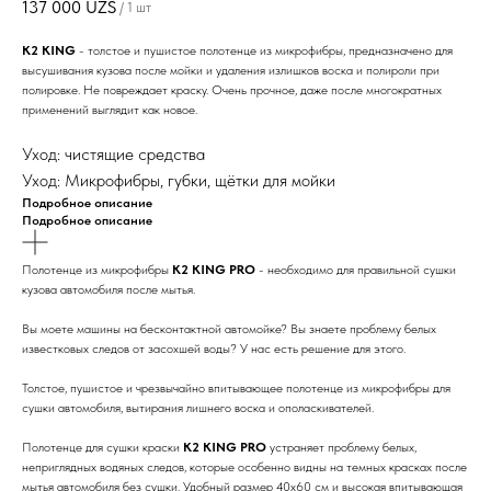
137 000
UZS
/
1 шт
K2 KING
-
толстое и пушистое полотенце из микрофибры, предназначено для
высушивания кузова после мойки и удаления излишков воска и полироли при
полировке. Не повреждает краску. Очень прочное, даже после многократных
применений выглядит как новое.
Уход: чистящие средства
Уход: Микрофибры, губки, щётки для мойки
Подробное описание
Подробное описание
Полотенце из микрофибры
K2 KING PRO
- необходимо для правильной сушки
кузова автомобиля после мытья.
Вы моете машины на бесконтактной автомойке? Вы знаете проблему белых
известковых следов от засохшей воды? У нас есть решение для этого.
Толстое, пушистое и чрезвычайно впитывающее полотенце из микрофибры для
сушки автомобиля, вытирания лишнего воска и ополаскивателей.
Полотенце для сушки краски
K2 KING PRO
устраняет проблему белых,
неприглядных водяных следов, которые особенно видны на темных красках после
мытья автомобиля без сушки. Удобный размер 40x60 см и высокая впитывающая