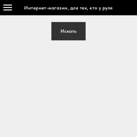
Не нашли, что искали? Вы можете воспользоваться
Интернет-магазин, для тех, кто у руля
общим каталогом
Искать