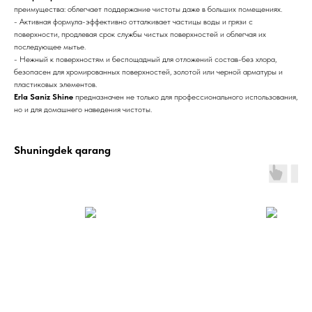
преимущества: облегчает поддержание чистоты даже в больших помещениях.
- Активная формула-эффективно отталкивает частицы воды и грязи с
поверхности, продлевая срок службы чистых поверхностей и облегчая их
последующее мытье.
- Нежный к поверхностям и беспощадный для отложений состав-без хлора,
безопасен для хромированных поверхностей, золотой или черной арматуры и
пластиковых элементов.
Erla Saniz Shine
предназначен не только для профессионального использования,
но и для домашнего наведения чистоты.
Shuningdek qarang