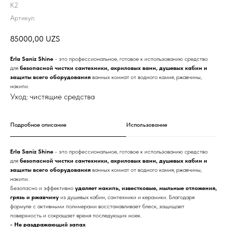
K2
Артикул:
85000,00
UZS
Erla Saniz Shine
- это профессиональное, готовое к использованию средство
для
безопасной чистки сантехники, акриловых ванн, душевых кабин и
защиты всего оборудования
ванных комнат от водного камня, ржавчины,
накипи.
Уход: чистящие средства
Подробное описание
Использование
Erla Saniz Shine
- это профессиональное, готовое к использованию средство
для
безопасной чистки сантехники, акриловых ванн, душевых кабин и
защиты всего оборудования
ванных комнат от водного камня, ржавчины,
накипи.
Безопасно и эффективно
удаляет накипь, известковые, мыльные отложения,
грязь и ржавчину
из душевых кабин, сантехники и керамики. Благодаря
формуле с активными полимерами восстанавливает блеск, защищает
поверхность и сокращает время последующих моек.
- Не раздражающий запах