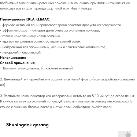
пребывания в кондиционированных помещениях кондиционеры должны очищаться не
реже двух раз в год в периоды: март-май и октябрь – ноябрь.
Преимущества ERLA KLIMAC:
-
формула активной пены продлевает время действия продукта на поверхности,
-
эффективно моет и очищает даже очень загрязненные приборы,
-
готов к немедленному использованию,
-
удаляет неприятные запахи, оставляя свежий запах,
-
нейтральный для алюминиевых, медных и пластиковых компонентов,
-
негорючий и безопасный.
Использование
Способ применения:
1. Выключите кондиционер (отключите питание).
2. Демонтируйте и промойте или замените сетчатый фильтр (если устройство оснащено
им).
3. Распылите на конденсатор или испаритель и оставьте на 5-10 минут (до схода пены).
В случае сильных загрязнений используйте кисть и повторите очистку несколько раз. В
случае с внешним блоком, после очистки, если необходимо, смойте водой.
Shuningdek qarang