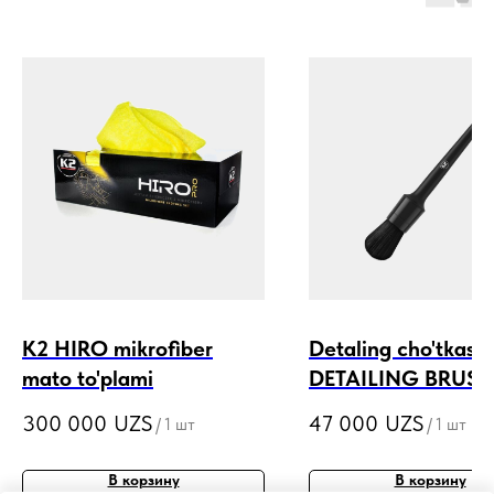
K2 HIRO mikrofiber
Detaling cho'tkasi 
mato to'plami
DETAILING BRUSH
o'lchamlari
300 000
UZS
47 000
UZS
/
1 шт
/
1 шт
В корзину
В корзину