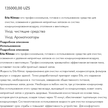
135000,00
UZS
Erla Klimac-
это профессиональное, готовое к использованию средство для
очистки, освежения и удаления неприятных запахов из систем
кондиционирования воздуха, отопления и вентиляции.
Уход: чистящие средства
Уход: Ароматизаторы
Подробное описание
Использование
Подробное описание
Erla Klimac-
это профессиональное, готовое к использованию средство для очистки,
освежения и удаления неприятных запахов из систем кондиционирования воздуха,
отопления и вентиляции. Профессиональная, чрезвычайно эффективная активная пена,
оставляет после себя приятный свежий запах.
Жидкость Erla Klimac предназначена для очистки испарителей, конденсаторов, фильтров
внутри и снаружи зданий. Точно разработанный препарат марки Erla, это надежное
средство, необходимое в гостиницах, заведениях общественного питания,
промышленных залах, домах. Необходим в любом месте, где установлен кондиционер.
Без использования этого средства воздух, выходящий из кондиционера, может иметь
неприятный запах и угрожать здоровью. Уникальная консистенция на основе пены,
которая длится дольше, оседая только через 10 минут, обеспечивает тщательную очистку
кондиционера. Систематическое использование жидкости для очистки кондиционера
продлевает срок службы и повышает эффективность устройства. Для комфортного