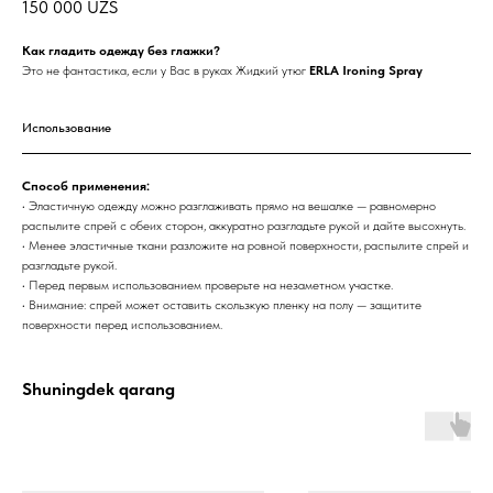
150 000
UZS
Как гладить одежду без глажки?
Это не фантастика, если у Вас в руках Жидкий утюг
ERLA Ironing Spray
Использование
Способ применения:
• Эластичную одежду можно разглаживать прямо на вешалке — равномерно
распылите спрей с обеих сторон, аккуратно разгладьте рукой и дайте высохнуть.
• Менее эластичные ткани разложите на ровной поверхности, распылите спрей и
разгладьте рукой.
• Перед первым использованием проверьте на незаметном участке.
• Внимание: спрей может оставить скользкую пленку на полу — защитите
поверхности перед использованием.
Shuningdek qarang