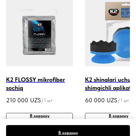
K2 FLOSSY mikrofiber
K2 shinalari uchun
sochiq
shimgichli aplikato
210 000
UZS
60 000
UZS
/
1 шт
/
1 шт
В корзину
В корзину
В корзину