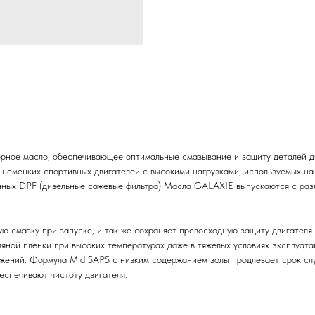
рное масло, обеспечивающее оптимальные смазывание и защиту деталей дви
немецких спортивных двигателей с высокими нагрузками, используемых на 
енных DPF (дизельные сажевые фильтра) Масла GALAXIE выпускаются с раз
.
 смазку при запуске, и так же сохраняет превосходную защиту двигателя
яной пленки при высоких температурах даже в тяжелых условиях эксплуата
ений. Формула Mid SAPS с низким содержанием золы продлевает срок слу
спечивают чистоту двигателя.