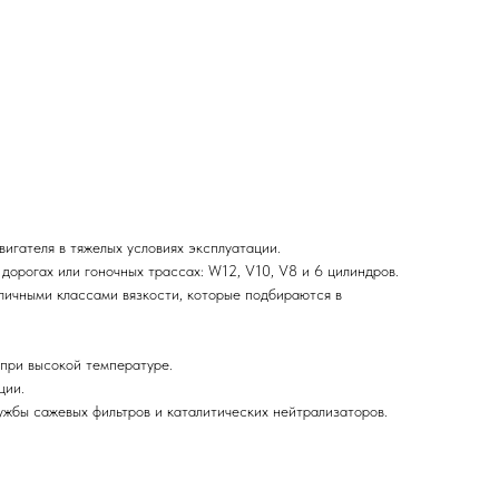
гателя в тяжелых условиях эксплуатации.
дорогах или гоночных трассах: W12, V10, V8 и 6 цилиндров.
личными классами вязкости, которые подбираются в
 при высокой температуре.
ции.
жбы сажевых фильтров и каталитических нейтрализаторов.