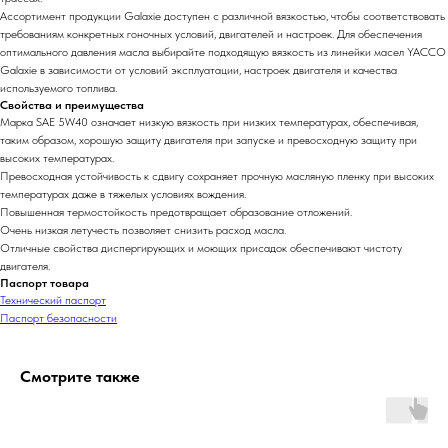
Ассортимент продукции Galaxie доступен с различной вязкостью, чтобы соответствовать
требованиям конкретных гоночных условий, двигателей и настроек. Для обеспечения
оптимального давления масла выбирайте подходящую вязкость из линейки масел YACCO
Galaxie в зависимости от условий эксплуатации, настроек двигателя и качества
используемого топлива.
Свойства и преимущества
Марка SAE 5W40 означает низкую вязкость при низких температурах, обеспечивая,
таким образом, хорошую защиту двигателя при запуске и превосходную защиту при
высоких температурах.
Превосходная устойчивость к сдвигу сохраняет прочную масляную пленку при высоких
температурах даже в тяжелых условиях вождения.
Повышенная термостойкость предотвращает образование отложений.
Очень низкая летучесть позволяет снизить расход масла.
Отличные свойства диспергирующих и моющих присадок обеспечивают чистоту
двигателя.
Паспорт товара
Технический паспорт
Паспорт безопасности
Смотрите также