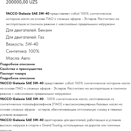
200000,00
UZS
YACCO Galaxie SAE 5W-40
представляет собой 100% синтетическое
моторное масло на основе ПАО и сложных эфиров - Эстеров. Рассчитано на
эксплуатацию в гоночном режиме с максимально предельными нагрузками
Для двигателей: Бензин
Для двигателей: Газ
Вязкость: 5W-40
Синтетика: 100%
Масла: Авто
Подробное описание
Свойства и преимущества
Паспорт товара
Подробное описание
YACCO Galaxie SAE 5W-40
представляет собой 100% синтетическое моторное масло
на основе ПАО и сложных эфиров - Эстеров. Рассчитано на эксплуатацию в гоночном
режиме с максимально предельными нагрузками.
YACCO Galaxie SAE 5W-40
- 100% синтетическое масло, изготовленное из
синтетических полиальфаолефинов (ПАО) и высокомолекулярных базовых масел на
основе сложных эфиров - эстеров, обеспечивающее оптимальную смазку в тяжелых
условиях вождения.
YACCO Galaxie SAE 5W-40
адаптирован для двигателей, работающих в условиях
высоких нагрузок в спорте и Grand Touring, используемых на дорогах или гоночных
трассах.